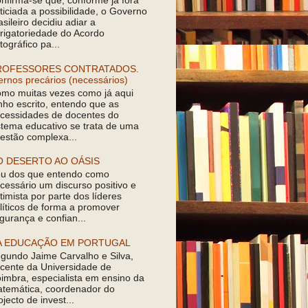
nfirma-se que, conforme já fora
ticiada a possibilidade, o Governo
asileiro decidiu adiar a
rigatoriedade do Acordo
tográfico pa...
ROFESSORES CONTRATADOS.
ernos precários (necessários)
mo muitas vezes como já aqui
nho escrito, entendo que as
cessidades de docentes do
stema educativo se trata de uma
estão complexa...
O DESERTO AO OÁSIS
u dos que entendo como
cessário um discurso positivo e
timista por parte dos líderes
líticos de forma a promover
gurança e confian...
A EDUCAÇÃO EM PORTUGAL
gundo Jaime Carvalho e Silva,
cente da Universidade de
imbra, especialista em ensino da
temática, coordenador do
ojecto de invest...