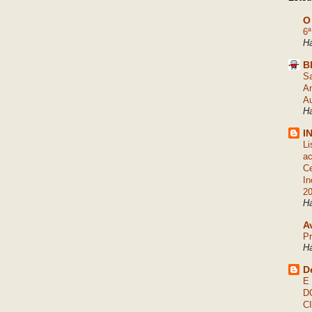
O
6ª
Há
B
Sa
An
Au
Há
I
Li
ac
Ce
In
2
Há
A
Pr
Há
D
E
D
C