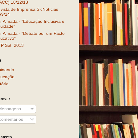
ACC) 18/12/13
vista de Imprensa SicNotícias
/9/14
r Almada - "Educação Inclusiva e
uidade"
r Almada - "Debate por um Pacto
ucativo"
P Set. 2013
s
inando
ucação
tória
rever
ensagens
omentários
 atento