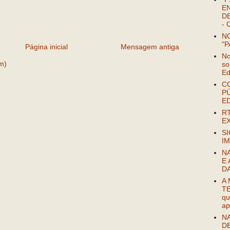
EN
DE
- 
NO
"P
Página inicial
Mensagem antiga
No
m)
so
Ed
C
P
E
R
EX
SI
IM
N
E 
D
A
TE
qu
ap
NA
D