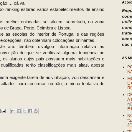
Acord
ção … cá vai.
do ranking estarão vários estabelecimentos de ensino
Enqu
corr
as melhor colocadas se situem, sobretudo, na zona
util
norm
los de Braga, Porto, Coimbra e Lisboa.
trat
e as escolas do interior de Portugal e das regiões
cons
 excepções, não obtenham colocações brilhantes.
não 
e ano tembém divulgou informação relativa às
convicção de que se verificará alguma tendência no
AS M
, os alunos cujos pais possuam mais habilitações e
alificadas terão classificações mais altas, apesar
P
NA
sta exigente tarefa de adivinhação, vou descansar e
M
E 
sultados para confirmar, ou não, a minha tentativa de
R
D
À 
N
E
NO
"S
J
"P