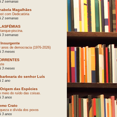
á 2 semanas
nabela Magalhães
st com Dedicatória
á 2 semanas
LASFÉMIAS
tanque-piscina.
á 3 semanas
 Insurgente
 anos de democracia (1976-2026)
á 3 meses
ORRENTES
ste
á 3 meses
 barbearia do senhor Luís
 1 ano
 Origem das Espécies
 meio do ruído das coisas.
á 3 anos
emo Crato
queza e dívida dos povos
á 3 anos