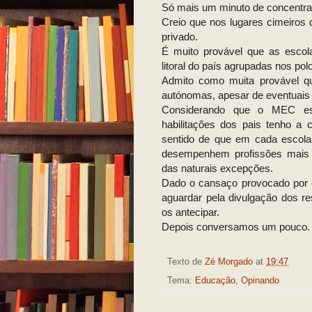
Só mais um minuto de concentra
Creio que nos lugares cimeiros 
privado.
É muito provável que as escol
litoral do país agrupadas nos po
Admito como muita provável qu
autónomas, apesar de eventuais
Considerando que o MEC est
habilitações dos pais tenho a 
sentido de que em cada escola
desempenhem profissões mais qu
das naturais excepções.
Dado o cansaço provocado por e
aguardar pela divulgação dos re
os antecipar.
Depois conversamos um pouco.
Texto de
Zé Morgado
at
19:47
Tema:
Educação
,
Opinando