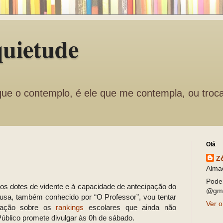
quietude
que o contemplo, é ele que me contempla, ou troc
Olá
Z
Alma
Pode
os dotes de vidente e à capacidade de antecipação do
@gma
usa, também conhecido por “O Professor”, vou tentar
Ver o
nhação sobre os
rankings
escolares que ainda não
úblico promete divulgar às 0h de sábado.