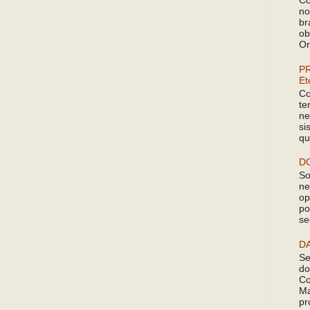
Co
no
br
ob
Or
P
Et
Co
te
ne
si
qu
D
So
ne
op
po
se
D
Se
do
Co
Ma
pr