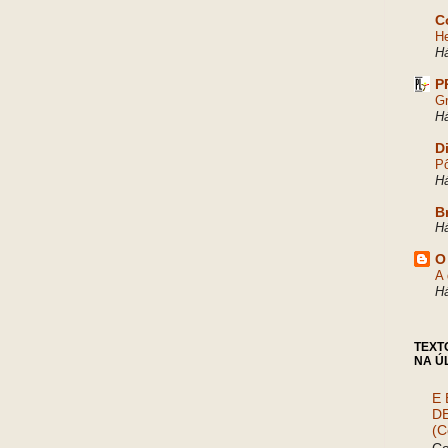
C
He
H
P
Gr
H
D
Pô
H
B
H
O
A 
H
TEXT
NA Ú
E 
D
(C