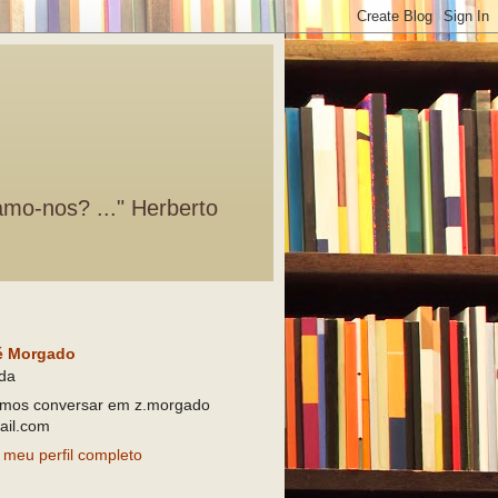
amo-nos? ..." Herberto
é Morgado
da
mos conversar em z.morgado
il.com
 meu perfil completo