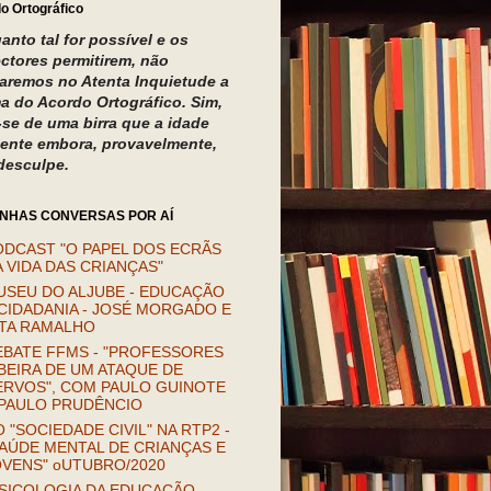
o Ortográfico
anto tal for possível e os
ectores permitirem, não
izaremos no Atenta Inquietude a
a do Acordo Ortográfico. Sim,
a-se de uma birra que a idade
ente embora, provavelmente,
desculpe.
INHAS CONVERSAS POR AÍ
ODCAST "O PAPEL DOS ECRÃS
 VIDA DAS CRIANÇAS"
USEU DO ALJUBE - EDUCAÇÃO
CIDADANIA - JOSÉ MORGADO E
ITA RAMALHO
EBATE FFMS - "PROFESSORES
BEIRA DE UM ATAQUE DE
ERVOS", COM PAULO GUINOTE
 PAULO PRUDÊNCIO
 "SOCIEDADE CIVIL" NA RTP2 -
AÚDE MENTAL DE CRIANÇAS E
OVENS" oUTUBRO/2020
SICOLOGIA DA EDUCAÇÃO.