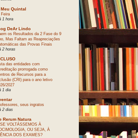
 Meu Quintal
 Feira
 1 hora
log DeAr Lindo
em os Resultados da 2 Fase do 9
o, Mas Faltam as Reapreciações
tomáticas das Provas Finais
 2 horas
NCLUSO
sta das entidades com
reditação prorrogada como
ntros de Recursos para a
clusão (CRI) para o ano letivo
026/2027
 1 dia
ventar
ofessores, seus ingratos
 2 dias
e Rerum Natura
 SE VOLTÁSSEMOS À
OCIMOLOGIA, OU SEJA, À
IÊNCIA DOS EXAMES?