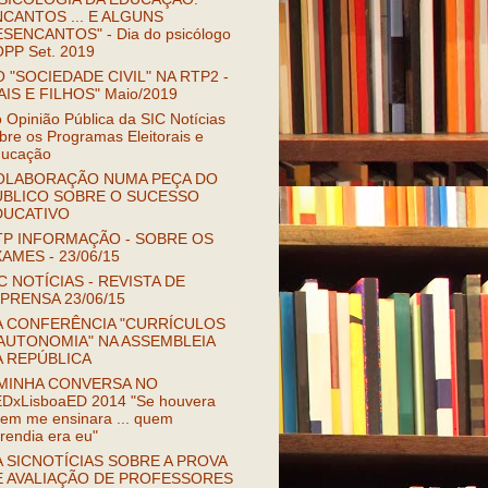
CANTOS ... E ALGUNS
SENCANTOS" - Dia do psicólogo
OPP Set. 2019
 "SOCIEDADE CIVIL" NA RTP2 -
AIS E FILHOS" Maio/2019
 Opinião Pública da SIC Notícias
bre os Programas Eleitorais e
ucação
OLABORAÇÃO NUMA PEÇA DO
ÚBLICO SOBRE O SUCESSO
DUCATIVO
TP INFORMAÇÃO - SOBRE OS
AMES - 23/06/15
C NOTÍCIAS - REVISTA DE
PRENSA 23/06/15
A CONFERÊNCIA "CURRÍCULOS
AUTONOMIA" NA ASSEMBLEIA
A REPÚBLICA
 MINHA CONVERSA NO
DxLisboaED 2014 "Se houvera
em me ensinara ... quem
rendia era eu"
 SICNOTÍCIAS SOBRE A PROVA
E AVALIAÇÃO DE PROFESSORES