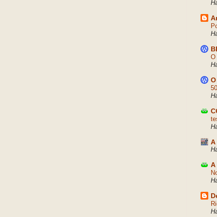
H
A
Po
H
B
O 
H
O
50
H
C
te
H
A
Há
A
No
H
D
Ri
H