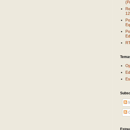
(P
Re
12
Po
Eq
Po
Ed
RT
Tema
Op
Ed
Es
Subsc
M
C
Estou