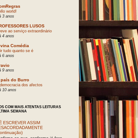
omRegras
llo world!
á 3 anos
ROFESSORES LUSOS
eve ao serviço extraordinário
á 4 anos
ivina Comédia
r tudo quanto se é
á 6 anos
ravio
á 9 anos
 país do Burro
democracia dos afectos
á 10 anos
OS COM MAIS ATENTAS LEITURAS
LTIMA SEMANA
É ESCREVER ASSIM
ESACORDADAMENTE
ontinuação)