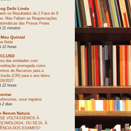
log DeAr Lindo
em os Resultados da 2 Fase do 9
o, Mas Faltam as Reapreciações
tomáticas das Provas Finais
 11 minutos
 Meu Quintal
a Noite
 12 horas
NCLUSO
sta das entidades com
reditação prorrogada como
ntros de Recursos para a
clusão (CRI) para o ano letivo
026/2027
 22 horas
ventar
ofessores, seus ingratos
 2 dias
e Rerum Natura
 SE VOLTÁSSEMOS À
OCIMOLOGIA, OU SEJA, À
IÊNCIA DOS EXAMES?