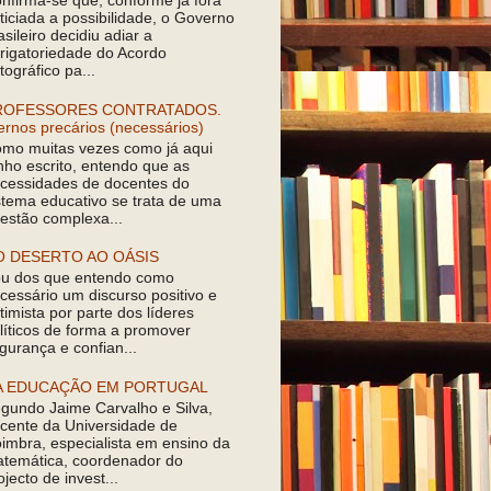
nfirma-se que, conforme já fora
ticiada a possibilidade, o Governo
asileiro decidiu adiar a
rigatoriedade do Acordo
tográfico pa...
ROFESSORES CONTRATADOS.
ernos precários (necessários)
mo muitas vezes como já aqui
nho escrito, entendo que as
cessidades de docentes do
stema educativo se trata de uma
estão complexa...
O DESERTO AO OÁSIS
u dos que entendo como
cessário um discurso positivo e
timista por parte dos líderes
líticos de forma a promover
gurança e confian...
A EDUCAÇÃO EM PORTUGAL
gundo Jaime Carvalho e Silva,
cente da Universidade de
imbra, especialista em ensino da
temática, coordenador do
ojecto de invest...