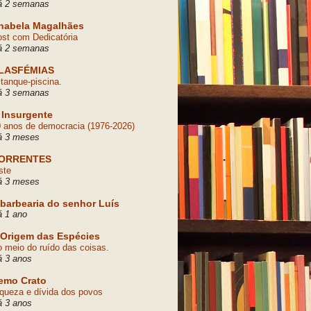
á 2 semanas
nabela Magalhães
st com Dedicatória
á 2 semanas
LASFÉMIAS
tanque-piscina.
á 3 semanas
 Insurgente
 anos de democracia (1976-2026)
á 3 meses
ORRENTES
ste
á 3 meses
 barbearia do senhor Luís
 1 ano
 Origem das Espécies
 meio do ruído das coisas.
á 3 anos
emo Crato
queza e dívida dos povos
á 3 anos