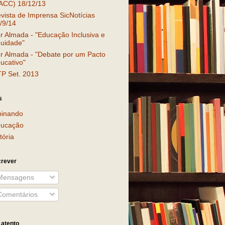
ACC) 18/12/13
vista de Imprensa SicNotícias
/9/14
r Almada - "Educação Inclusiva e
uidade"
r Almada - "Debate por um Pacto
ucativo"
P Set. 2013
s
inando
ucação
tória
rever
ensagens
omentários
 atento