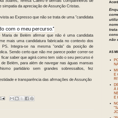
ota Soares, Teresa Caeiro e demais companheiros de
Acord
e simpatia da apreciação de Assunção Cristas.
Enqu
corr
vista ao Expresso que não se trata de uma "candidata
util
norm
rdo com o meu percurso."
trat
cons
e Maria de Belém afirmar que não é uma candidata
não 
me mais uma candidatura fabricada no contexto dos
o PS. Integra-se na mesma "onda" da posição de
blica. Sendo certo que não me parece poder correr-se
AS M
, ficar saber que agirá como tem sido o seu percurso é
P
a de Belém, para além de navegar nas águas mansas
NA
hismo partidário sem grandes sobressaltos, fez
M
E 
R
estidade e transparência das afrmações de Assunção
D
À 
N
E
NO
"S
J
"P