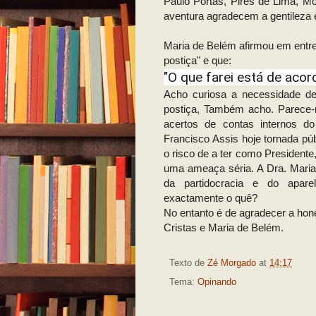
Paulo Portas, Pires de Lima, M
aventura agradecem a gentileza 
Maria de Belém afirmou em entre
postiça" e que:
"O que farei está de aco
Acho curiosa a necessidade d
postiça, Também acho. Parece-
acertos de contas internos d
Francisco Assis hoje tornada pú
o risco de a ter como Presidente
uma ameaça séria. A Dra. Mari
da partidocracia e do aparel
exactamente o quê?
No entanto é de agradecer a hon
Cristas e Maria de Belém.
Texto de
Zé Morgado
at
14:17
Tema:
Opinando