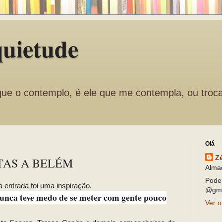
quietude
que o contemplo, é ele que me contempla, ou troc
Olá
Z
TAS A BELÉM
Alma
Pode
 entrada foi uma inspiração.
@gma
unca teve medo de se meter com gente pouco
Ver o