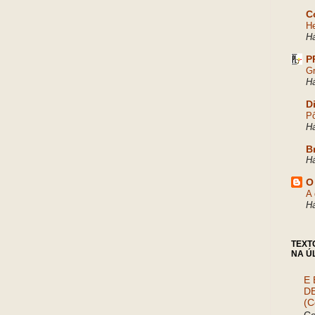
C
He
H
P
Gr
H
D
Pô
H
B
H
O
A 
H
TEXT
NA Ú
E 
D
(C