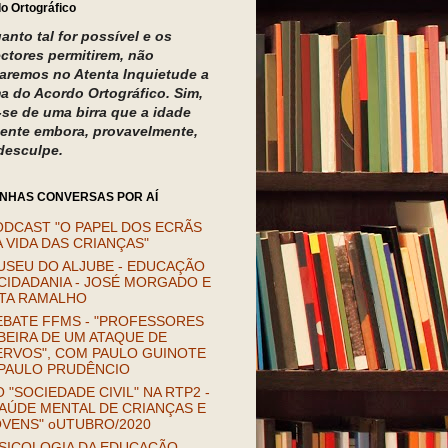
o Ortográfico
anto tal for possível e os
ectores permitirem, não
izaremos no Atenta Inquietude a
a do Acordo Ortográfico. Sim,
a-se de uma birra que a idade
ente embora, provavelmente,
desculpe.
INHAS CONVERSAS POR AÍ
ODCAST "O PAPEL DOS ECRÃS
 VIDA DAS CRIANÇAS"
USEU DO ALJUBE - EDUCAÇÃO
CIDADANIA - JOSÉ MORGADO E
ITA RAMALHO
EBATE FFMS - "PROFESSORES
BEIRA DE UM ATAQUE DE
ERVOS", COM PAULO GUINOTE
 PAULO PRUDÊNCIO
 "SOCIEDADE CIVIL" NA RTP2 -
AÚDE MENTAL DE CRIANÇAS E
OVENS" oUTUBRO/2020
SICOLOGIA DA EDUCAÇÃO.