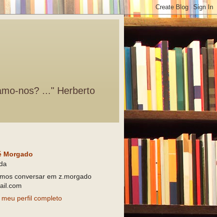
amo-nos? ..." Herberto
é Morgado
da
mos conversar em z.morgado
il.com
 meu perfil completo