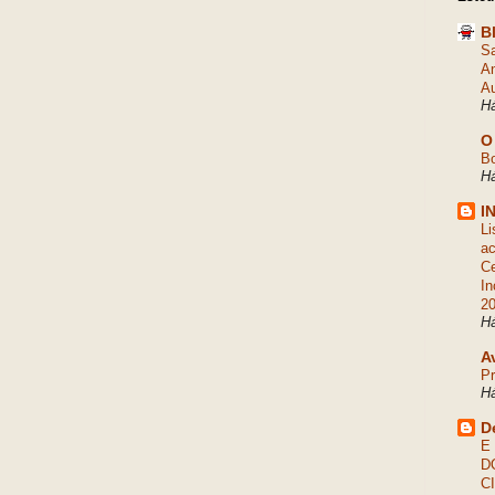
B
Sa
An
Au
Há
O
Bo
Há
I
Li
ac
Ce
In
2
Há
A
Pr
Há
D
E
D
C