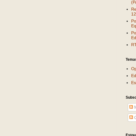
(P
Re
12
Po
Eq
Po
Ed
RT
Tema
Op
Ed
Es
Subsc
M
C
Estou