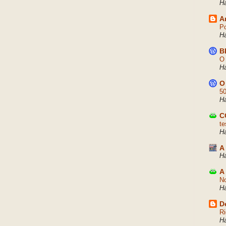
H
A
Po
H
B
O 
H
O
50
H
C
te
H
A
Há
A
No
H
D
Ri
H