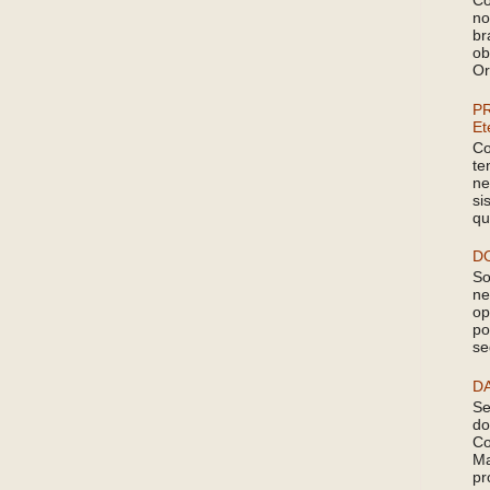
Co
no
br
ob
Or
P
Et
Co
te
ne
si
qu
D
So
ne
op
po
se
D
Se
do
Co
Ma
pr