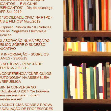
CANTOS ... E ALGUNS
SENCANTOS" - Dia do psicólogo
OPP Set. 2019
 "SOCIEDADE CIVIL" NA RTP2 -
AIS E FILHOS" Maio/2019
 Opinião Pública da SIC Notícias
bre os Programas Eleitorais e
ucação
OLABORAÇÃO NUMA PEÇA DO
ÚBLICO SOBRE O SUCESSO
DUCATIVO
TP INFORMAÇÃO - SOBRE OS
AMES - 23/06/15
C NOTÍCIAS - REVISTA DE
PRENSA 23/06/15
A CONFERÊNCIA "CURRÍCULOS
AUTONOMIA" NA ASSEMBLEIA
A REPÚBLICA
 MINHA CONVERSA NO
DxLisboaED 2014 "Se houvera
em me ensinara ... quem
rendia era eu"
 SICNOTÍCIAS SOBRE A PROVA
E AVALIAÇÃO DE PROFESSORES