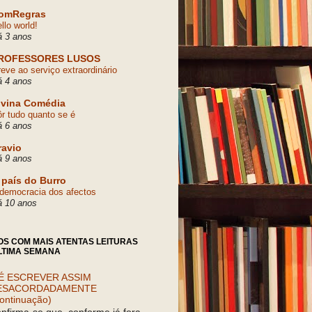
omRegras
llo world!
á 3 anos
ROFESSORES LUSOS
eve ao serviço extraordinário
á 4 anos
ivina Comédia
r tudo quanto se é
á 6 anos
ravio
á 9 anos
 país do Burro
democracia dos afectos
á 10 anos
OS COM MAIS ATENTAS LEITURAS
LTIMA SEMANA
É ESCREVER ASSIM
ESACORDADAMENTE
ontinuação)