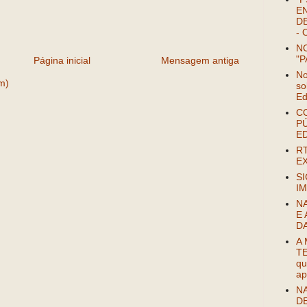
EN
DE
- 
NO
"P
Página inicial
Mensagem antiga
No
m)
so
Ed
C
P
E
R
EX
SI
IM
N
E 
D
A
TE
qu
ap
NA
D