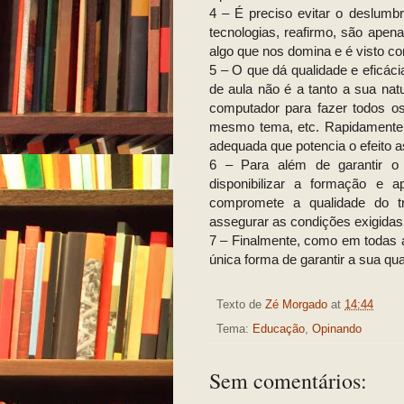
4 – É preciso evitar o deslum
tecnologias, reafirmo, são apen
algo que nos domina e é visto 
5 – O que dá qualidade e eficáci
de aula não é a tanto a sua nat
computador para fazer todos o
mesmo tema, etc. Rapidamente se
adequada que potencia o efeito a
6 – Para além de garantir o
disponibilizar a formação e 
compromete a qualidade do t
assegurar as condições exigidas 
7 – Finalmente, como em todas as
única forma de garantir a sua qua
Texto de
Zé Morgado
at
14:44
Tema:
Educação
,
Opinando
Sem comentários: