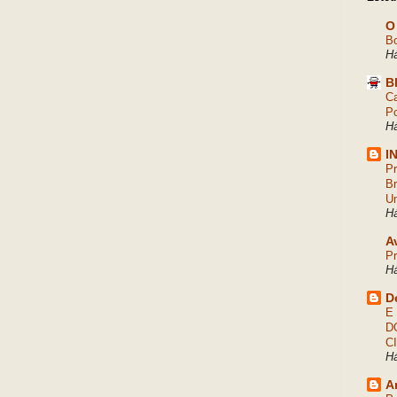
O
Bo
Há
B
Ca
Po
Há
I
Pr
Br
Um
Há
A
Pr
Há
D
E
D
C
H
A