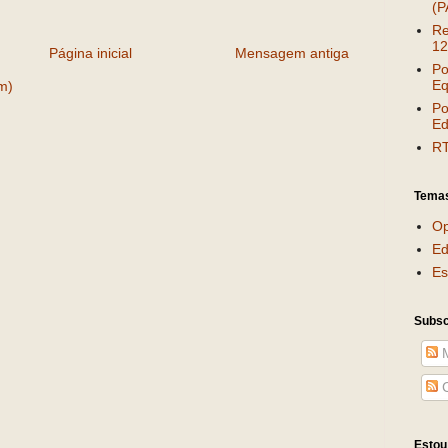
(P
Re
12
Página inicial
Mensagem antiga
Po
Eq
m)
Po
Ed
RT
Tema
Op
Ed
Es
Subsc
M
C
Estou