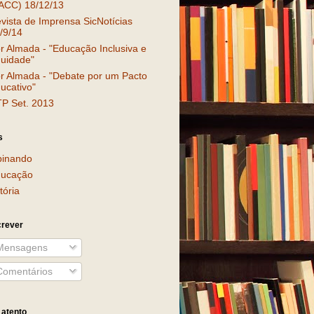
ACC) 18/12/13
vista de Imprensa SicNotícias
/9/14
r Almada - "Educação Inclusiva e
uidade"
r Almada - "Debate por um Pacto
ucativo"
P Set. 2013
s
inando
ucação
tória
rever
ensagens
omentários
 atento