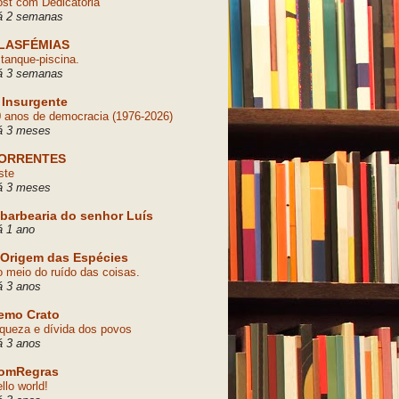
st com Dedicatória
á 2 semanas
LASFÉMIAS
tanque-piscina.
á 3 semanas
 Insurgente
 anos de democracia (1976-2026)
á 3 meses
ORRENTES
ste
á 3 meses
 barbearia do senhor Luís
 1 ano
 Origem das Espécies
 meio do ruído das coisas.
á 3 anos
emo Crato
queza e dívida dos povos
á 3 anos
omRegras
llo world!