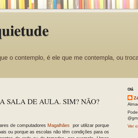
quietude
que o contemplo, é ele que me contempla, ou troc
Olá
Z
 SALA DE AULA. SIM? NÃO?
Alma
Pode
@gma
hares de computadores
Magalhães
por utilizar porque
Ver o
ais ou porque as escolas não têm condições para os