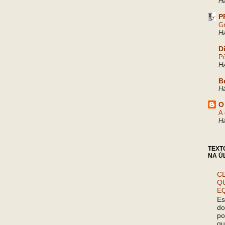
H
P
Gr
H
D
Pô
H
B
H
O
A 
H
TEXT
NA Ú
CE
Q
E
Es
do
po
qu