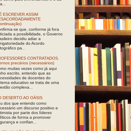
a...
É ESCREVER ASSIM
ESACORDADAMENTE
ontinuação)
nfirma-se que, conforme já fora
ticiada a possibilidade, o Governo
asileiro decidiu adiar a
rigatoriedade do Acordo
tográfico pa...
ROFESSORES CONTRATADOS.
ernos precários (necessários)
mo muitas vezes como já aqui
nho escrito, entendo que as
cessidades de docentes do
stema educativo se trata de uma
estão complexa...
O DESERTO AO OÁSIS
u dos que entendo como
cessário um discurso positivo e
timista por parte dos líderes
líticos de forma a promover
gurança e confian...