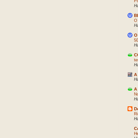
Po
H
B
O 
H
O
50
H
C
te
H
A
Há
A
No
H
D
Ri
H
C
He