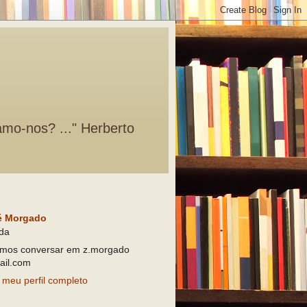
amo-nos? ..." Herberto
é Morgado
da
mos conversar em z.morgado
il.com
 meu perfil completo