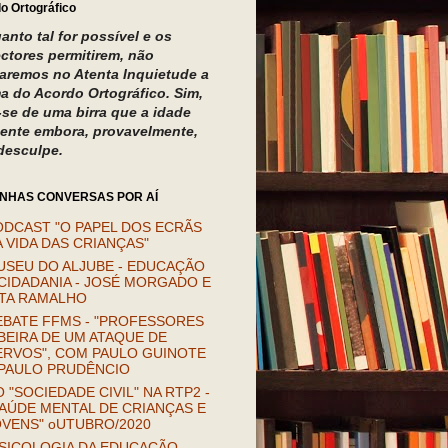
o Ortográfico
anto tal for possível e os
ectores permitirem, não
izaremos no Atenta Inquietude a
a do Acordo Ortográfico. Sim,
a-se de uma birra que a idade
ente embora, provavelmente,
desculpe.
INHAS CONVERSAS POR AÍ
ODCAST "O PAPEL DOS ECRÃS
 VIDA DAS CRIANÇAS"
USEU DO ALJUBE - EDUCAÇÃO
CIDADANIA - JOSÉ MORGADO E
ITA RAMALHO
EBATE FFMS - "PROFESSORES
BEIRA DE UM ATAQUE DE
ERVOS", COM PAULO GUINOTE
 PAULO PRUDÊNCIO
 "SOCIEDADE CIVIL" NA RTP2 -
AÚDE MENTAL DE CRIANÇAS E
OVENS" oUTUBRO/2020
SICOLOGIA DA EDUCAÇÃO.