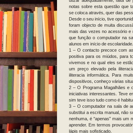
utizar adequadamente, falta d
notas sobre esta questão que ta
se coloca através, quer das pes
Desde o seu início, tive oportuni
foram objecto de muita discuss
mais das vezes no acessório e n
que função o computador na sa
alunos em início de escolaridade
1 – O contacto precoce com as 
positiva para os miúdos, para
vivemos e no qual eles se estão
um preço elevado pela ilitera
iliteracia informática. Para m
dispositivos, conheço várias sit
2 – O Programa Magalhães e o 
iniciativas interessantes. Teve 
sim teve isso tudo como é habitual
3 – O computador na sala de a
substitui a escrita manual, não s
nenhuma, é “apenas” mais um me
aprender. Em termos provocatór
lápis mais sofisticado.