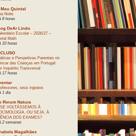
 Meu Quintal
a Noite
 8 horas
log DeAr Lindo
lendário Escolar – 2026/27 –
rtal Math
 10 horas
NCLUSO
áticas e Perspetivas Parentais no
incar das Crianças em Portugal:
 Inquérito Transversal
 17 horas
ventar
ofessores, seus ingratos
 1 dia
e Rerum Natura
 SE VOLTÁSSEMOS À
OCIMOLOGIA, OU SEJA, À
IÊNCIA DOS EXAMES?
á 2 semanas
nabela Magalhães