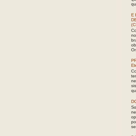
qu
E 
D
(C
Co
no
br
ob
Or
P
Et
Co
te
ne
si
qu
D
So
ne
op
po
se