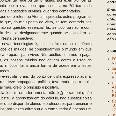
e pontos de rede ou de tomadas, por exemplo. Umas
Acord
nta poeira levantou e que a notícia no Público ainda
Enqu
soas e entidades ouvidas, quer dos comentários.
corr
dade de o referir no Atenta Inquietude, estes programas
util
ão que, do meu ponto de vista, se tem centrado nas
norm
ão na questão essencial, faz sentido, ou não, e com
trat
la de aula, designadamente quando se considera os
cons
. Nesta perspectiva:
não 
novas tecnologias é, por princípio, uma experiência
 todos os miúdos, se considerarmos o mundo em que
AS M
 a preparar para viver. Nós adultos estamos a pagar
P
cia, os nossos miúdos não devem correr o risco da
NA
uitos miúdos foi a única forma de acederem a estes
M
uações
E 
e-escola foram, do ponto de vista expresso acima,
R
erros, teve propaganda política, teve marketing a mais,
D
 mas, creio, o princípio é positivo.
À 
N
ula é mais uma ferramenta, não é
A
ferramenta, não
E
ubstitui a aprendizagem do cálculo, não substitui coisa
NO
io ao dispor de alunos e professores para ensinar e
"S
ios, por vezes afirmo que o computador é apenas um
J
"P