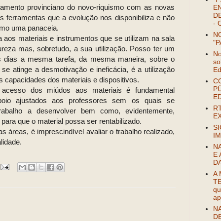
bramento provinciano do novo-riquismo com as novas
EN
DE
as ferramentas que a evolução nos disponibiliza e não
- 
como uma panaceia.
NO
a aos materiais e instrumentos que se utilizam na sala
"P
ureza mas, sobretudo, a sua utilização. Posso ter um
No
s dias a mesma tarefa, da mesma maneira, sobre o
so
 atinge a desmotivação e ineficácia, é a utilização
Ed
s capacidades dos materiais e dispositivos.
C
P
 acesso dos miúdos aos materiais é fundamental
E
apoio ajustados aos professores sem os quais se
R
rabalho a desenvolver bem como, evidentemente,
EX
para que o material possa ser rentabilizado.
SI
 áreas, é imprescindível avaliar o trabalho realizado,
IM
lidade.
N
E 
D
A
TE
qu
ap
NA
D