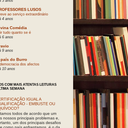
á 3 anos
ROFESSORES LUSOS
eve ao serviço extraordinário
á 4 anos
ivina Comédia
r tudo quanto se é
á 6 anos
ravio
á 9 anos
 país do Burro
democracia dos afectos
á 10 anos
OS COM MAIS ATENTAS LEITURAS
LTIMA SEMANA
RTIFICAÇÃO IGUAL A
UALIFICAÇÃO - EMBUSTE OU
QUÍVOCO?
tamos todos de acordo que um
s nossos principais problemas e,
rtanto, um dos principais desafios
e como país enfrentamos, é o da