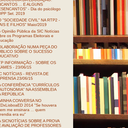
CANTOS ... E ALGUNS
SENCANTOS" - Dia do psicólogo
OPP Set. 2019
 "SOCIEDADE CIVIL" NA RTP2 -
AIS E FILHOS" Maio/2019
 Opinião Pública da SIC Notícias
bre os Programas Eleitorais e
ucação
OLABORAÇÃO NUMA PEÇA DO
ÚBLICO SOBRE O SUCESSO
DUCATIVO
TP INFORMAÇÃO - SOBRE OS
AMES - 23/06/15
C NOTÍCIAS - REVISTA DE
PRENSA 23/06/15
A CONFERÊNCIA "CURRÍCULOS
AUTONOMIA" NA ASSEMBLEIA
A REPÚBLICA
 MINHA CONVERSA NO
DxLisboaED 2014 "Se houvera
em me ensinara ... quem
rendia era eu"
 SICNOTÍCIAS SOBRE A PROVA
E AVALIAÇÃO DE PROFESSORES