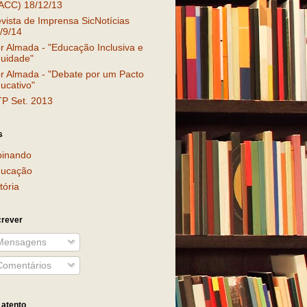
ACC) 18/12/13
vista de Imprensa SicNotícias
/9/14
r Almada - "Educação Inclusiva e
uidade"
r Almada - "Debate por um Pacto
ucativo"
P Set. 2013
s
inando
ucação
tória
rever
ensagens
omentários
 atento