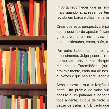
Importa reconhecer que as imag
mais quando atravessamos te
revista em baixa e dificilmente 
Creio que esta perspectiva é p
que a decisão de apostar é sem
gente vive, os estilos de vida
ser consideradas, como, aliás, o
Por outro lado e em termos c
entendimento. Julgo poder afir
conversas e talvez mais do qu
me sai o Euromilhões, (ou a
provavelmente, cada um de nós 
ou vezes e que não será usada a
Acho curiosa a sua utilização. 
parte. Um prémio de valor sub
acesso a um patamar superior d
toda a gente. O que de facto 
deixar de trabalhar”. É certo 