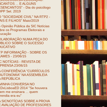
CANTOS ... E ALGUNS
SENCANTOS" - Dia do psicólogo
OPP Set. 2019
 "SOCIEDADE CIVIL" NA RTP2 -
AIS E FILHOS" Maio/2019
 Opinião Pública da SIC Notícias
bre os Programas Eleitorais e
ucação
OLABORAÇÃO NUMA PEÇA DO
ÚBLICO SOBRE O SUCESSO
DUCATIVO
TP INFORMAÇÃO - SOBRE OS
AMES - 23/06/15
C NOTÍCIAS - REVISTA DE
PRENSA 23/06/15
A CONFERÊNCIA "CURRÍCULOS
AUTONOMIA" NA ASSEMBLEIA
A REPÚBLICA
 MINHA CONVERSA NO
DxLisboaED 2014 "Se houvera
em me ensinara ... quem
rendia era eu"
 SICNOTÍCIAS SOBRE A PROVA
E AVALIAÇÃO DE PROFESSORES