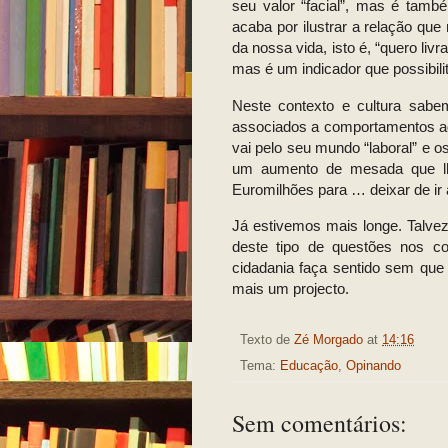
seu valor “facial”, mas é tamb
acaba por ilustrar a relação qu
da nossa vida, isto é, “quero li
mas é um indicador que possibilita
Neste contexto e cultura sabe
associados a comportamentos ad
vai pelo seu mundo “laboral” e o
um aumento de mesada que lhe
Euromilhões para … deixar de ir 
Já estivemos mais longe. Talve
deste tipo de questões nos c
cidadania faça sentido sem que 
mais um projecto.
Texto de
Zé Morgado
at
14:16
Tema:
Educação
,
Opinando
Sem comentários: