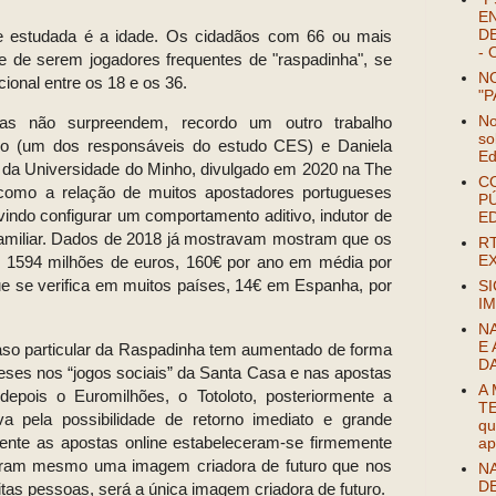
EN
DE
 e estudada é a idade. Os cidadãos com 66 ou mais
- 
e de serem jogadores frequentes de "raspadinha", se
NO
ional entre os 18 e os 36.
"P
No
as não surpreendem, recordo um outro trabalho
so
do (um dos responsáveis do estudo CES) e Daniela
Ed
 da Universidade do Minho, divulgado em 2020 na The
C
como a relação de muitos apostadores portugueses
P
indo configurar um comportamento aditivo, indutor de
E
 familiar. Dados de 2018 já mostravam mostram que os
R
EX
e 1594 milhões de euros, 160€ por ano em média por
ue se verifica em muitos países, 14€ em Espanha, por
SI
IM
N
E 
aso particular da Raspadinha tem aumentado de forma
D
ueses nos “jogos sociais” da Santa Casa e nas apostas
A
 depois o Euromilhões, o Totoloto, posteriormente a
TE
va pela possibilidade de retorno imediato e grande
qu
mente as apostas online estabeleceram-se firmemente
ap
iaram mesmo uma imagem criadora de futuro que nos
NA
D
as pessoas, será a única imagem criadora de futuro.