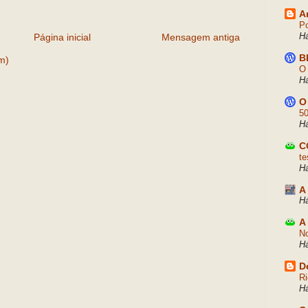
A
Po
H
Página inicial
Mensagem antiga
B
m)
O 
H
O
50
H
C
te
H
A
Há
A
No
H
D
Ri
H