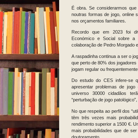
É obra. Se considerarmos que a
noutras formas de jogo, online s
nos orçamentos familiares.
Recordo que em 2023 foi d
Económico e Social sobre a u
colaboração de Pedro Morgado e 
A raspadinha continua a ser o jo
que perto de 80% dos jogadores 
jogam regular ou frequentemente
Do estudo do CES infere-se 
apresentar problemas de jogo
universo 30000 cidadãos terã
“perturbação de jogo patológico
No que respeita ao perfil dos “u
têm três vezes mais probabil
rendimento superior a 1500 €. U
mais probabilidades que de se
doutoramento.