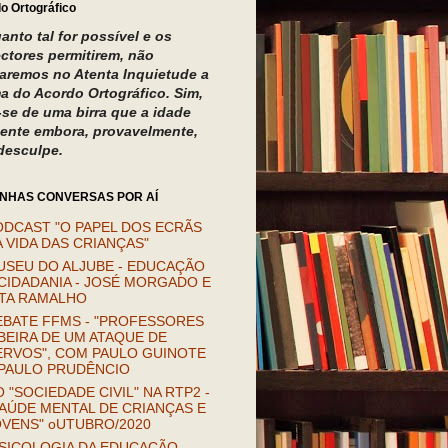
o Ortográfico
anto tal for possível e os
ectores permitirem, não
izaremos no Atenta Inquietude a
a do Acordo Ortográfico. Sim,
a-se de uma birra que a idade
ente embora, provavelmente,
desculpe.
INHAS CONVERSAS POR AÍ
ODCAST "O PAPEL DOS ECRÃS
 VIDA DAS CRIANÇAS"
USEU DO ALJUBE - EDUCAÇÃO
CIDADANIA - JOSÉ MORGADO E
ITA RAMALHO
EBATE FFMS - "PROFESSORES
BEIRA DE UM ATAQUE DE
ERVOS", COM PAULO GUINOTE
 PAULO PRUDÊNCIO
 "SOCIEDADE CIVIL" NA RTP2 -
AÚDE MENTAL DE CRIANÇAS E
OVENS" oUTUBRO/2020
SICOLOGIA DA EDUCAÇÃO.