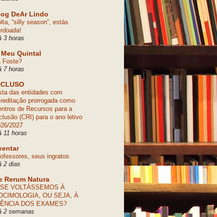
log DeAr Lindo
lta, “silly season”, estás
rdoada!
 3 horas
 Meu Quintal
 Foste?
 7 horas
NCLUSO
sta das entidades com
reditação prorrogada como
ntros de Recursos para a
clusão (CRI) para o ano letivo
026/2027
 11 horas
ventar
ofessores, seus ingratos
 2 dias
e Rerum Natura
 SE VOLTÁSSEMOS À
OCIMOLOGIA, OU SEJA, À
IÊNCIA DOS EXAMES?
á 2 semanas