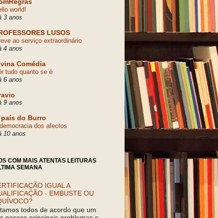
omRegras
llo world!
á 3 anos
ROFESSORES LUSOS
eve ao serviço extraordinário
á 4 anos
ivina Comédia
r tudo quanto se é
á 6 anos
ravio
á 9 anos
 país do Burro
democracia dos afectos
á 10 anos
OS COM MAIS ATENTAS LEITURAS
LTIMA SEMANA
RTIFICAÇÃO IGUAL A
UALIFICAÇÃO - EMBUSTE OU
QUÍVOCO?
tamos todos de acordo que um
s nossos principais problemas e,