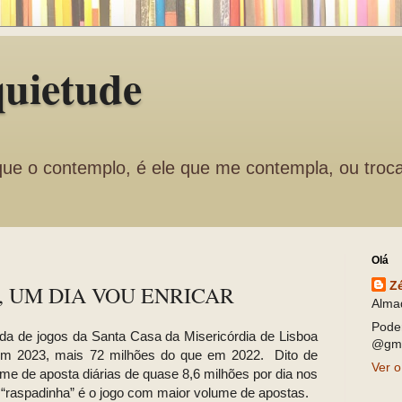
quietude
que o contemplo, é ele que me contempla, ou troc
Olá
Z
, UM DIA VOU ENRICAR
Alma
Pode
a de jogos da Santa Casa da Misericórdia de Lisboa
@gma
 em 2023, mais 72 milhões do que em 2022.
Dito de
Ver o
ume de aposta diárias de quase 8,6 milhões por dia nos
“raspadinha” é o jogo com maior volume de apostas.