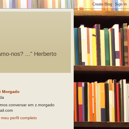
amo-nos? ..." Herberto
é Morgado
da
mos conversar em z.morgado
il.com
 meu perfil completo