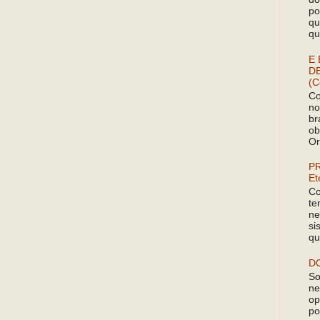
po
qu
qu
E 
D
(C
Co
no
br
ob
Or
P
Et
Co
te
ne
si
qu
D
So
ne
op
po