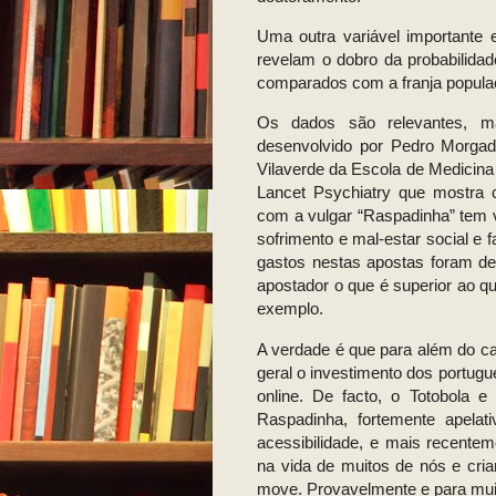
Uma outra variável importante
revelam o dobro da probabilidad
comparados com a franja populac
Os dados são relevantes, m
desenvolvido por Pedro Morga
Vilaverde da Escola de Medicina
Lancet Psychiatry que mostra 
com a vulgar “Raspadinha” tem v
sofrimento e mal-estar social e
gastos nestas apostas foram d
apostador o que é superior ao q
exemplo.
A verdade é que para além do c
geral o investimento dos portug
online. De facto, o Totobola e
Raspadinha, fortemente apelati
acessibilidade, e mais recente
na vida de muitos de nós e cr
move. Provavelmente e para muit