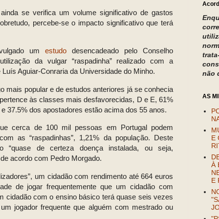
Acord
inda se verifica um volume significativo de gastos
Enqu
obretudo, percebe-se o impacto significativo que terá
corr
util
norm
ivulgado um
estudo
desencadeado pelo Conselho
trat
tilização da vulgar “raspadinha” realizado com a
cons
Luís Aguiar-Conraria da Universidade do Minho.
não 
go mais popular e de estudos anteriores já se conhecia
AS M
pertence às classes mais desfavorecidas, D e E, 61%
 e 37.5% dos apostadores estão acima dos 55 anos.
P
NA
que cerca de 100 mil pessoas em Portugal podem
M
 com as “raspadinhas”, 1,21% da população. Deste
E 
R
o “quase de certeza doença instalada, ou seja,
D
”, de acordo com Pedro Morgado.
À 
N
tilizadores”, um cidadão com rendimento até 664 euros
E
idade de jogar frequentemente que um cidadão com
NO
m cidadão com o ensino básico terá quase seis vezes
"S
r um jogador frequente que alguém com mestrado ou
J
"P