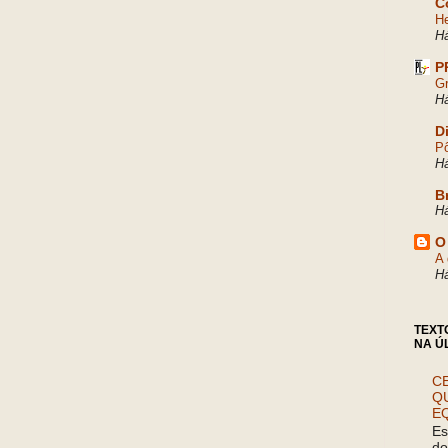
C
He
H
P
Gr
H
D
Pô
H
B
H
O
A 
H
TEXT
NA Ú
CE
Q
E
Es
do