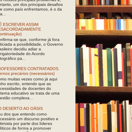
rtanto, um dos principais desafios
e como país enfrentamos, é o da
a...
É ESCREVER ASSIM
ESACORDADAMENTE
ontinuação)
nfirma-se que, conforme já fora
ticiada a possibilidade, o Governo
asileiro decidiu adiar a
rigatoriedade do Acordo
tográfico pa...
ROFESSORES CONTRATADOS.
ernos precários (necessários)
mo muitas vezes como já aqui
nho escrito, entendo que as
cessidades de docentes do
stema educativo se trata de uma
estão complexa...
O DESERTO AO OÁSIS
u dos que entendo como
cessário um discurso positivo e
timista por parte dos líderes
líticos de forma a promover