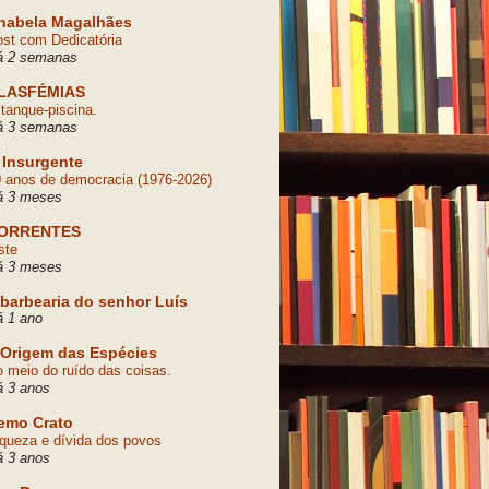
nabela Magalhães
st com Dedicatória
á 2 semanas
LASFÉMIAS
tanque-piscina.
á 3 semanas
 Insurgente
 anos de democracia (1976-2026)
á 3 meses
ORRENTES
ste
á 3 meses
 barbearia do senhor Luís
 1 ano
 Origem das Espécies
 meio do ruído das coisas.
á 3 anos
emo Crato
queza e dívida dos povos
á 3 anos