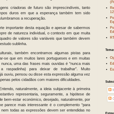
(P
ens criadoras de futuro são imprescindíveis, tanto
Re
12
mpos duros em que a esperança também tem sido
Po
vislumbramos a recuperação.
Eq
arte importante desta equação e apesar de sabermos
Po
Ed
pre de natureza individual, o contexto em que muita
RT
 e quadro de valores são variáveis que também devem
 estudo sublinha.
Tema
ulturais, também encontramos algumas pistas para
Op
mar-se que em muitos lares portugueses e em muitas
e nunca, uma das frases mais ouvidas é “nunca mais
Ed
 raspadinha) para deixar de trabalhar”. Muito
Es
já ouviu, pensou ou disse esta expressão alguma vez
penas pelos cidadãos com maiores dificuldades.
Subsc
Entendo, naturalmente, a ideia subjacente à primeira
M
stantivo representaria, seguramente, a hipótese de
C
e bem-estar económico, desejado, naturalmente, por
me parece mais interessante é o complemento “para
que nem todas as expressões devem ser entendidas no
Estou