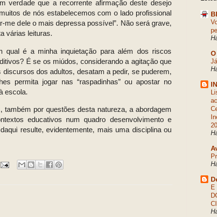
ém verdade que a recorrente afirmação deste desejo
e muitos de nós estabelecemos com o lado profissional
B
Vo
vrar-me dele o mais depressa possível”. Não será grave,
pe
 várias leituras.
Há
m qual é a minha inquietação para além dos riscos
O
itivos? É se os miúdos, considerando a agitação que
Já
Há
s discursos dos adultos, desatam a pedir, se puderem,
s permita jogar nas “raspadinhas” ou apostar no
I
à escola.
Li
ac
z, também por questões desta natureza, a abordagem
Ce
In
ontextos educativos num quadro desenvolvimento e
2
daqui resulte, evidentemente, mais uma disciplina ou
Há
A
Pr
Há
D
E
D
C
H